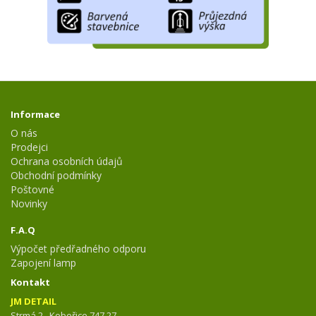
Informace
O nás
Prodejci
Ochrana osobních údajů
Obchodní podmínky
Poštovné
Novinky
F.A.Q
Výpočet předřadného odporu
Zapojení lamp
Kontakt
JM DETAIL
Strmá 2 , Kobeřice 747 27