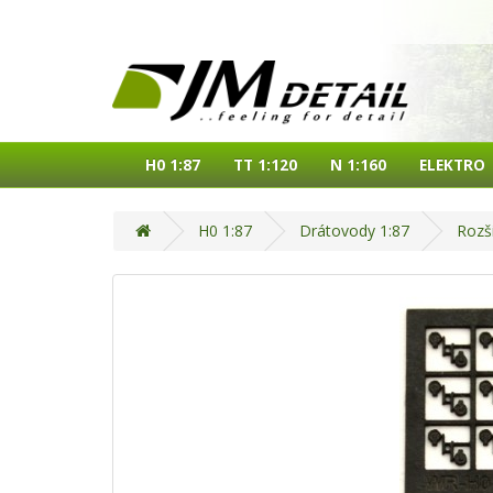
H0 1:87
TT 1:120
N 1:160
ELEKTRO
H0 1:87
Drátovody 1:87
Rozši