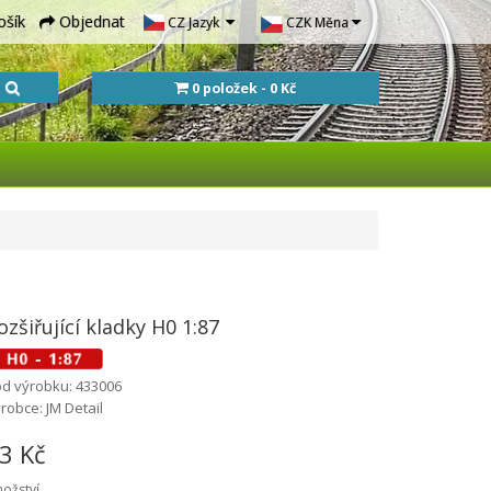
ošík
Objednat
CZ Jazyk
CZK
Měna
0 položek - 0 Kč
ozšiřující kladky H0 1:87
d výrobku: 433006
robce: JM Detail
3 Kč
ožství