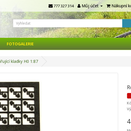
Můj účet
Nákupní k
777 327 314
FOTOGALERIE
řující kladky H0 1:87
R
Kó
Vý
4
Mn